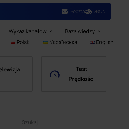
Poczta
VBOK
Wykaz kanałów
Baza wiedzy
Polski
Українська
English
Test
elewizja
Prędkości
Szukaj