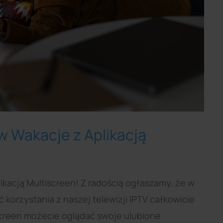
w Wakacje z Aplikacją
ikacją Multiscreen! Z radością ogłaszamy, że w
korzystania z naszej telewizji IPTV całkowicie
iscreen możecie oglądać swoje ulubione