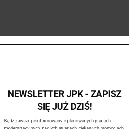
NEWSLETTER JPK - ZAPISZ
SIĘ JUŻ DZIŚ!
Bądź zawsze poinformowany o planowanych pracach
modernizacyjnych, nagłych awariach, ciekawych promocjach