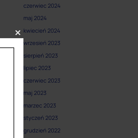
czerwiec 2024
maj 2024
kwiecień 2024
Close
wrzesień 2023
this
module
sierpień 2023
lipiec 2023
czerwiec 2023
maj 2023
marzec 2023
styczeń 2023
grudzień 2022