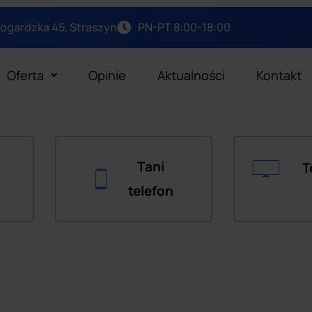
arogardzka 45, Straszyn
PN-PT 8:00-18:00
Oferta
Opinie
Aktualności
Kontakt
t
Tani
T
y
telefon