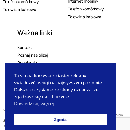
Internet mobilny
Telefon komórkowy
Telefon komórkowy
Telewizja kablowa
Telewizja kablowa
Ważne linki
Kontakt
Poznaj nas bliżej
Regulamin
Polityka prywatności
Ta strona korzysta z ciasteczek aby
Lista mailingowa
świadczyć usługi na najwyższym poziomie.
RODO
Dalsze korzystanie ze strony oznacza, że
zgadzasz się na ich użycie.
Dowiedz się więcej
Niniejsza strona internetowa nie stanowi oferty w rozumieniu przepisów
Kodeksu Cywilnego oraz innych właściwych przepisów, lecz jest zaproszeniem
Zgoda
do zawarcia umowy w rozumieniu art. 71 kodeksu Cywilnego. Zawarte w
niniejszej ulotce zdjęcia mają charakter poglądowy i mogą się różnić od