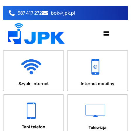
Przejdź
do
587 417 272
bok@jpk.pl
treści
Menu
Szybki internet
Internet mobilny
Tani telefon
Telewizja