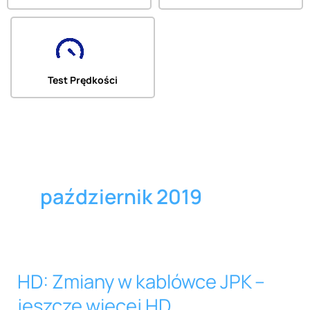
Test Prędkości
październik 2019
HD: Zmiany w kablówce JPK –
HD:
Zmiany
jeszcze więcej HD