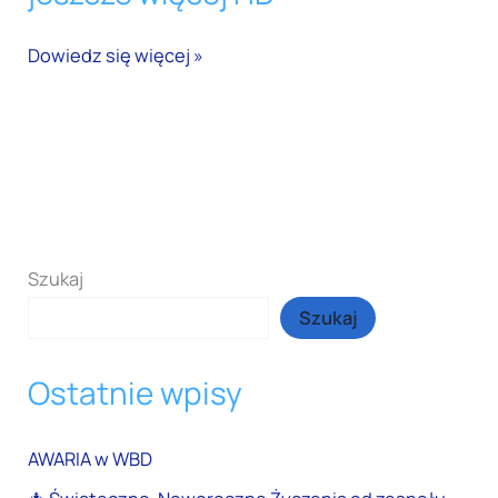
w
kablówce
Dowiedz się więcej »
JPK
–
jeszcze
więcej
HD
Szukaj
Szukaj
Ostatnie wpisy
AWARIA w WBD