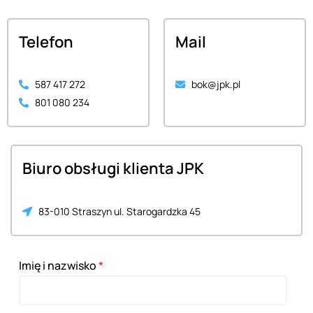
Telefon
Mail
587 417 272
bok@jpk.pl
801 080 234
Biuro obsługi klienta JPK
83-010 Straszyn ul. Starogardzka 45
Imię i nazwisko
*