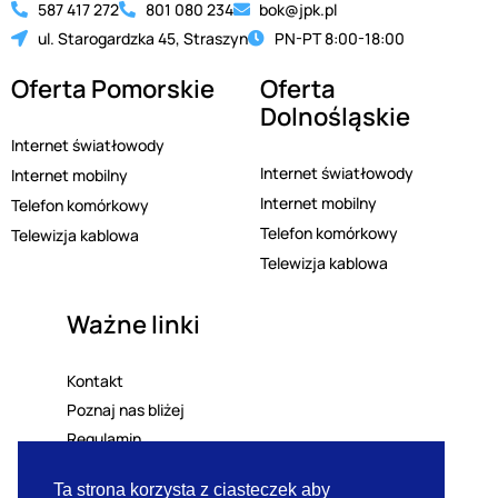
587 417 272
801 080 234
bok@jpk.pl
ul. Starogardzka 45, Straszyn
PN-PT 8:00-18:00
Oferta Pomorskie
Oferta
Dolnośląskie
Internet światłowody
Internet światłowody
Internet mobilny
Internet mobilny
Telefon komórkowy
Telefon komórkowy
Telewizja kablowa
Telewizja kablowa
Ważne linki
Kontakt
Poznaj nas bliżej
Regulamin
Polityka prywatności
Ta strona korzysta z ciasteczek aby
Lista mailingowa