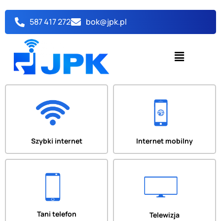
Przejdź
do
587 417 272
bok@jpk.pl
treści
Menu
Szybki internet
Internet mobilny
Tani telefon
Telewizja