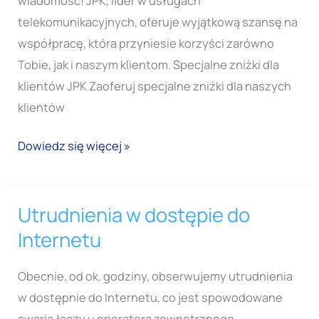
wiadomość! JPK, lider w usługach
telekomunikacyjnych, oferuje wyjątkową szansę na
współpracę, która przyniesie korzyści zarówno
Tobie, jak i naszym klientom. Specjalne zniżki dla
klientów JPK Zaoferuj specjalne zniżki dla naszych
klientów
Dowiedz się więcej »
Utrudnienia w dostępie do
Utrudnienia
w
Internetu
dostępie
do
Obecnie, od ok. godziny, obserwujemy utrudnienia
Internetu
w dostępnie do Internetu, co jest spowodowane
awarią łączy u operatora zewnętrznego.