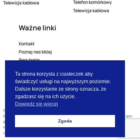
Telefon komórkowy
Telewizja kablowa
Telewizja kablowa
Ważne linki
Kontakt
Poznaj nas bliżej
Regulamin
Polityka prywatności
Ta strona korzysta z ciasteczek aby
Lista mailingowa
świadczyć usługi na najwyższym poziomie.
RODO
Dalsze korzystanie ze strony oznacza, że
zgadzasz się na ich użycie.
Dowiedz się więcej
Niniejsza strona internetowa nie stanowi oferty w rozumieniu przepisów
Kodeksu Cywilnego oraz innych właściwych przepisów, lecz jest zaproszeniem
Zgoda
do zawarcia umowy w rozumieniu art. 71 kodeksu Cywilnego. Zawarte w
niniejszej ulotce zdjęcia mają charakter poglądowy i mogą się różnić od
rzeczywistych produktów.