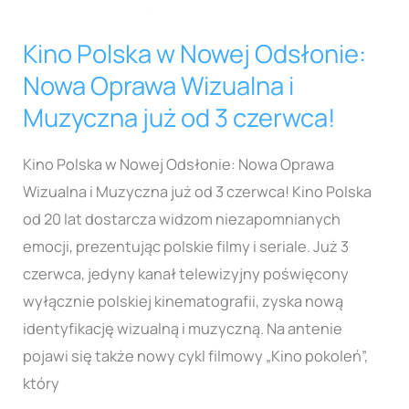
Nowa
Oprawa
Kino Polska w Nowej Odsłonie:
Wizualna
Nowa Oprawa Wizualna i
i
Muzyczna już od 3 czerwca!
Muzyczna
już
Kino Polska w Nowej Odsłonie: Nowa Oprawa
od
Wizualna i Muzyczna już od 3 czerwca! Kino Polska
3
od 20 lat dostarcza widzom niezapomnianych
czerwca!
emocji, prezentując polskie filmy i seriale. Już 3
czerwca, jedyny kanał telewizyjny poświęcony
wyłącznie polskiej kinematografii, zyska nową
identyfikację wizualną i muzyczną. Na antenie
pojawi się także nowy cykl filmowy „Kino pokoleń”,
który