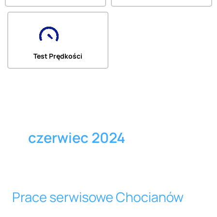
Test Prędkości
czerwiec 2024
Prace serwisowe Chocianów
Prace
serwisowe