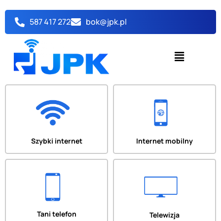
Przejdź
do
587 417 272
bok@jpk.pl
treści
Menu
Szybki internet
Internet mobilny
Tani telefon
Telewizja