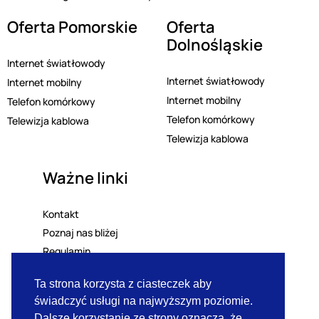
Oferta Pomorskie
Oferta
Dolnośląskie
Internet światłowody
Internet światłowody
Internet mobilny
Internet mobilny
Telefon komórkowy
Telefon komórkowy
Telewizja kablowa
Telewizja kablowa
Ważne linki
Kontakt
Poznaj nas bliżej
Regulamin
Polityka prywatności
Ta strona korzysta z ciasteczek aby
Lista mailingowa
świadczyć usługi na najwyższym poziomie.
RODO
Dalsze korzystanie ze strony oznacza, że