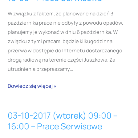
2017
(piątek)
W związku z faktem, że planowane na dzień 3
07:00
października prace nie odbyły z powodu opadów,
–
planujemy je wykonać w dniu 6 października. W
16:00
związku z tymi pracami będzie kilkugodzinna
–
przerwa w dostępie do Internetu dostarczanego
Prace
drogą radiową na terenie części Juszkowa. Za
Serwisowe
utrudnienia przepraszamy…
Dowiedz się więcej »
03-10-2017 (wtorek) 09:00 –
03-
10-
16:00 – Prace Serwisowe
2017