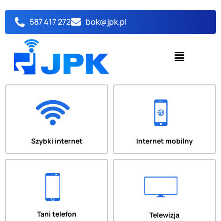
Przejdź
do
587 417 272
bok@jpk.pl
treści
Menu
Szybki internet
Internet mobilny
Tani telefon
Telewizja