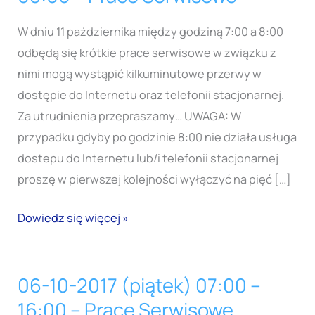
2017
(środa)
W dniu 11 października między godziną 7:00 a 8:00
07:00
odbędą się krótkie prace serwisowe w związku z
–
nimi mogą wystąpić kilkuminutowe przerwy w
08:00
dostępie do Internetu oraz telefonii stacjonarnej.
–
Za utrudnienia przepraszamy… UWAGA: W
Prace
przypadku gdyby po godzinie 8:00 nie działa usługa
Serwisowe
dostepu do Internetu lub/i telefonii stacjonarnej
proszę w pierwszej kolejności wyłączyć na pięć […]
Dowiedz się więcej »
06-10-2017 (piątek) 07:00 –
06-
10-
16:00 – Prace Serwisowe