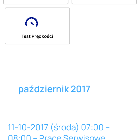
Test Prędkości
październik 2017
11-10-2017 (środa) 07:00 –
11-
10-
08:00 – Prace Serwisowe