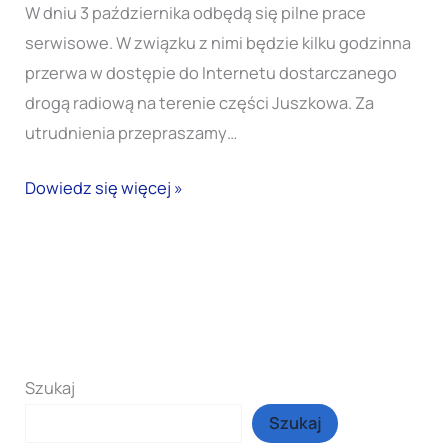
(wtorek)
W dniu 3 października odbędą się pilne prace
09:00
serwisowe. W związku z nimi będzie kilku godzinna
–
przerwa w dostępie do Internetu dostarczanego
16:00
drogą radiową na terenie części Juszkowa. Za
–
utrudnienia przepraszamy…
Prace
Dowiedz się więcej »
Serwisowe
Szukaj
Szukaj