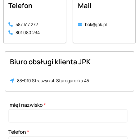
Telefon
Mail
587 417 272
bok@jpk.pl
801 080 234
Biuro obsługi klienta JPK
83-010 Straszyn ul. Starogardzka 45
Imię i nazwisko
*
Telefon
*