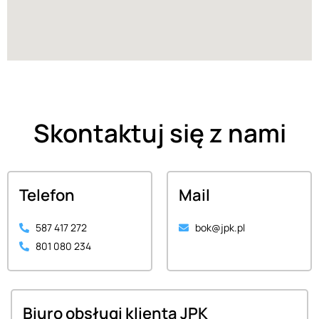
Skontaktuj się z nami
Telefon
Mail
587 417 272
bok@jpk.pl
801 080 234
Biuro obsługi klienta JPK