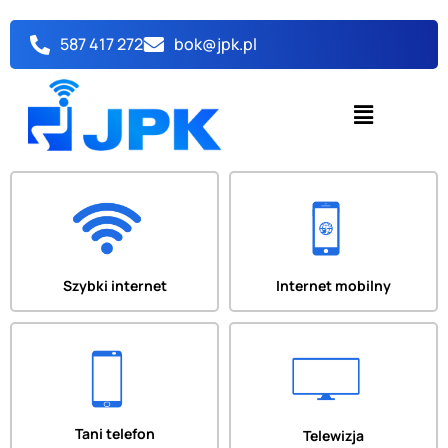
Przejdź
do
587 417 272
bok@jpk.pl
treści
Menu
Szybki internet
Internet mobilny
Tani telefon
Telewizja