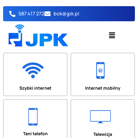
Przejdź
do
587 417 272
bok@jpk.pl
treści
Menu
Szybki internet
Internet mobilny
Tani telefon
Telewizja