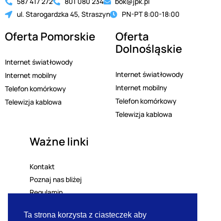
587 417 272
801 080 234
bok@jpk.pl
ul. Starogardzka 45, Straszyn
PN-PT 8:00-18:00
Oferta Pomorskie
Oferta
Dolnośląskie
Internet światłowody
Internet światłowody
Internet mobilny
Internet mobilny
Telefon komórkowy
Telefon komórkowy
Telewizja kablowa
Telewizja kablowa
Ważne linki
Kontakt
Poznaj nas bliżej
Regulamin
Polityka prywatności
Ta strona korzysta z ciasteczek aby
Lista mailingowa