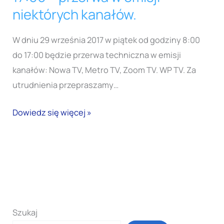
8:00
niektórych kanałów.
–
17:00
W dniu 29 września 2017 w piątek od godziny 8:00
–
do 17:00 będzie przerwa techniczna w emisji
przerwa
kanałów: Nowa TV, Metro TV, Zoom TV. WP TV. Za
w
utrudnienia przepraszamy…
emisji
Dowiedz się więcej »
niektórych
kanałów.
Szukaj