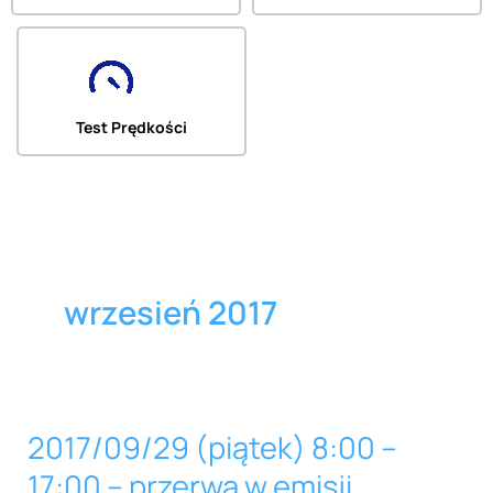
Test Prędkości
wrzesień 2017
2017/09/29 (piątek) 8:00 –
2017/09/29
(piątek)
17:00 – przerwa w emisji