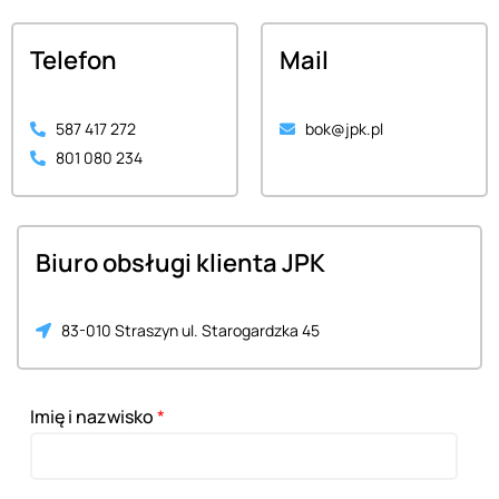
Telefon
Mail
587 417 272
bok@jpk.pl
801 080 234
Biuro obsługi klienta JPK
83-010 Straszyn ul. Starogardzka 45
Imię i nazwisko
*