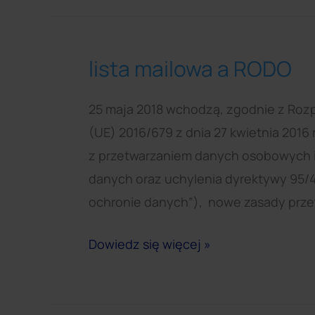
lista mailowa a RODO
lista
mailowa
25 maja 2018 wchodzą, zgodnie z Roz
a
(UE) 2016/679 z dnia 27 kwietnia 2016
RODO
z przetwarzaniem danych osobowych 
danych oraz uchylenia dyrektywy 95/
ochronie danych”), nowe zasady przet
Dowiedz się więcej »