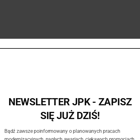
NEWSLETTER JPK - ZAPISZ
SIĘ JUŻ DZIŚ!
Bądź zawsze poinformowany o planowanych pracach
modernizacyjnych, nagłych awariach, ciekawych promocjach