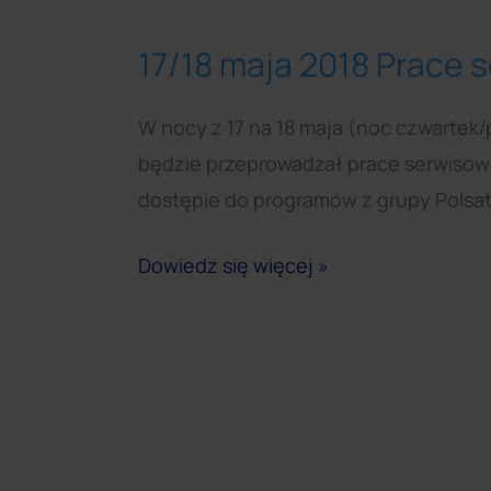
17/18 maja 2018 Prace 
17/18
maja
W nocy z 17 na 18 maja (noc czwartek/
2018
będzie przeprowadzał prace serwisow
Prace
dostępie do programów z grupy Polsat
serwisowe
Polsatu
Dowiedz się więcej »