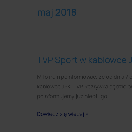
maj 2018
TVP Sport w kablówce 
TVP
Sport
Miło nam poinformować, że od dnia 7 c
w
kablówce JPK. TVP Rozrywka będzie pr
kablówce
poinformujemy już niedługo.
JPK
od
Dowiedz się więcej »
7
czerwca