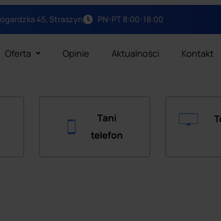
arogardzka 45, Straszyn
PN-PT 8:00-18:00
Oferta
Opinie
Aktualności
Kontakt
t
Tani
T
y
telefon