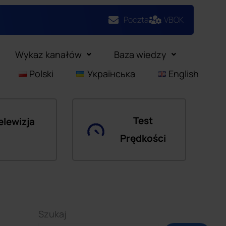
Poczta
VBOK
Wykaz kanałów
Baza wiedzy
Polski
Українська
English
Test
elewizja
Prędkości
Szukaj