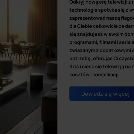
Odkryj nową erę telewizji z 
technologia spotyka się z 
zaprezentować naszą flagow
dla Ciebie całkowicie za da
się znajdujesz w swoim dom
programami, filmami i serial
związanym z dodatkowymi de
potrzebę, oferując Ci czysto
dziś i ciesz się telewizją 
kosztów i komplikacji.
Dowiedz się więcej