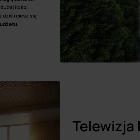
użej ilości
dziś i ciesz się
budżetu.
Telewizja