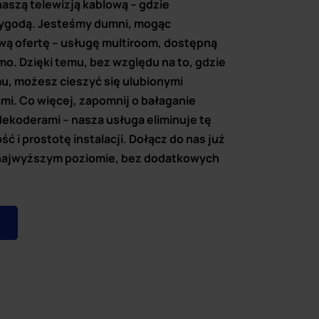
naszą telewizją kablową – gdzie
wygodą. Jesteśmy dumni, mogąc
ą ofertę – usługę multiroom, dostępną
rmo. Dzięki temu, bez względu na to, gdzie
u, możesz cieszyć się ulubionymi
ami. Co więcej, zapomnij o bałaganie
koderami – nasza usługa eliminuje tę
ść i prostotę instalacji. Dołącz do nas już
na najwyższym poziomie, bez dodatkowych