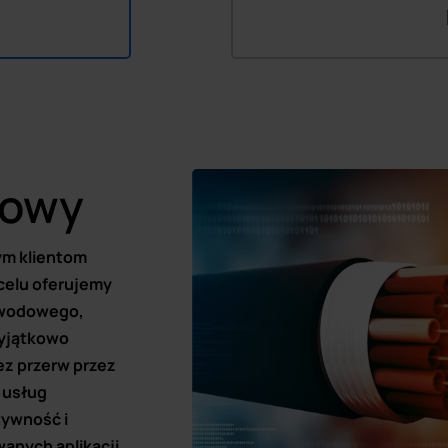
dowy
ym klientom
celu oferujemy
owodowego,
wyjątkowo
ez przerw przez
 usług
tywność i
anych aplikacji