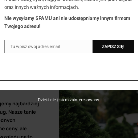
czasie.
oraz innych ważnych informacjach.
Nie wysyłamy SPAMU ani nie udostępniamy innym firmom
Dowiedz się więcej
Twojego adresu!
Tu wpisz swój adres email
ZAPISZ SIĘ!
Email
Dzięki, nie jestem zainteresowany.
jemy najbardziej
ug. Nasze tanie
odnych
ne ceny, ale
względu na to,