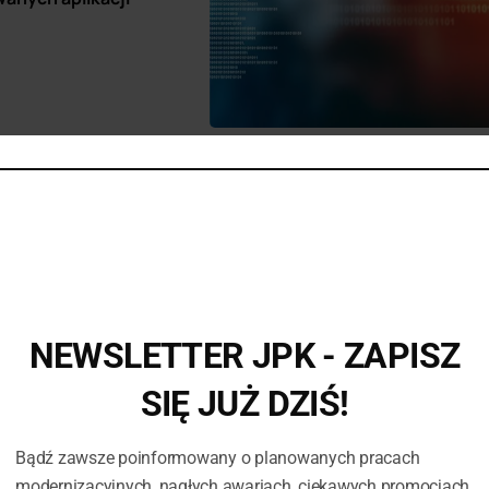
Internet 
W JPK jesteśmy świadomi, ż
NEWSLETTER JPK - ZAPISZ
świecie, swoboda i mobilno
SIĘ JUŻ DZIŚ!
powodu z ogromną satysfak
nasze usługi Internetu Mobi
niezawodnością oraz wysoką
Bądź zawsze poinformowany o planowanych pracach
umożliwia bezproblemowy do
modernizacyjnych, nagłych awariach, ciekawych promocjach