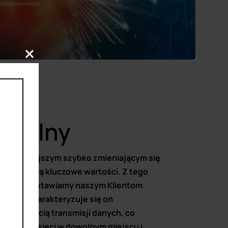
Close
this
module
mobilny
e w dzisiejszym szybko zmieniającym się
ść stanowią kluczowe wartości. Z tego
cją przedstawiamy naszym Klientom
lnego. Charakteryzuje się on
 prędkością transmisji danych, co
stęp do sieci w dowolnym miejscu i