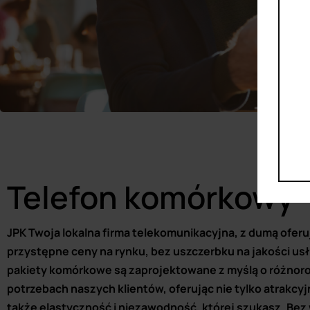
Telefon komórkowy
JPK Twoja lokalna firma telekomunikacyjna, z dumą oferu
przystępne ceny na rynku, bez uszczerbku na jakości usł
pakiety komórkowe są zaprojektowane z myślą o różnor
potrzebach naszych klientów, oferując nie tylko atrakcyj
także elastyczność i niezawodność, której szukasz. Bez 