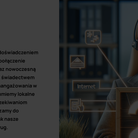
 doświadczeniem
 połączenie
oraz nowoczesną
st świadectwem
 zaangażowania w
umiemy lokalne
czekiwaniom
szamy do
ak nasze
ług.