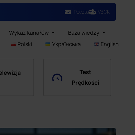
Poczta
VBOK
Wykaz kanałów
Baza wiedzy
Polski
Українська
English
Test
elewizja
Prędkości