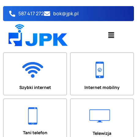
Przejdź
do
587 417 272
bok@jpk.pl
treści
Menu
Szybki internet
Internet mobilny
Tani telefon
Telewizja