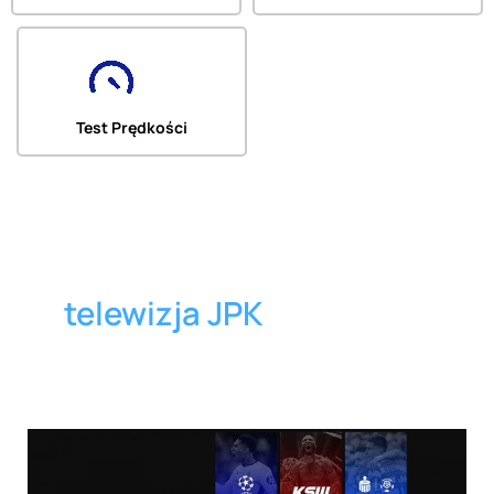
Test Prędkości
telewizja JPK
📺
Zmiany