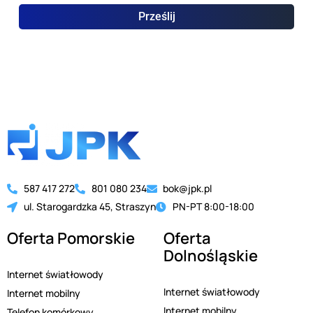
Prześlij
587 417 272
801 080 234
bok@jpk.pl
ul. Starogardzka 45, Straszyn
PN-PT 8:00-18:00
Oferta Pomorskie
Oferta
Dolnośląskie
Internet światłowody
Internet światłowody
Internet mobilny
Internet mobilny
Telefon komórkowy