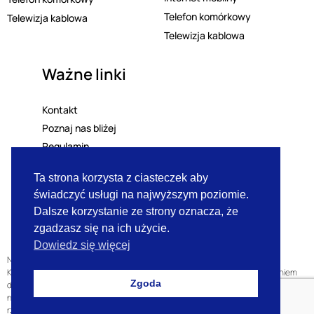
Telefon komórkowy
Telewizja kablowa
Telewizja kablowa
Ważne linki
Kontakt
Poznaj nas bliżej
Regulamin
Polityka prywatności
Ta strona korzysta z ciasteczek aby
Lista mailingowa
świadczyć usługi na najwyższym poziomie.
RODO
Dalsze korzystanie ze strony oznacza, że
zgadzasz się na ich użycie.
Dowiedz się więcej
Niniejsza strona internetowa nie stanowi oferty w rozumieniu przepisów
Kodeksu Cywilnego oraz innych właściwych przepisów, lecz jest zaproszeniem
Zgoda
do zawarcia umowy w rozumieniu art. 71 kodeksu Cywilnego. Zawarte w
niniejszej ulotce zdjęcia mają charakter poglądowy i mogą się różnić od
rzeczywistych produktów.