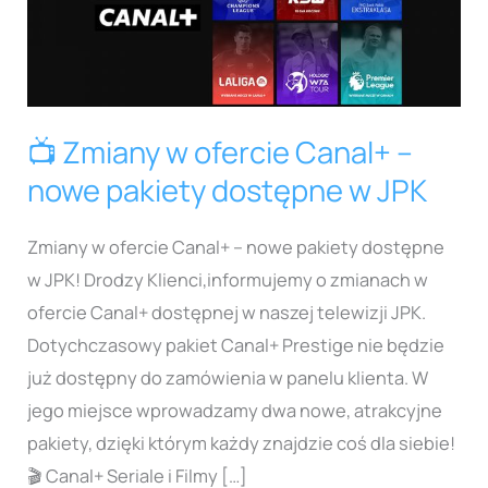
w
ofercie
Canal+
–
📺 Zmiany w ofercie Canal+ –
nowe
pakiety
nowe pakiety dostępne w JPK
dostępne
w
Zmiany w ofercie Canal+ – nowe pakiety dostępne
JPK
w JPK! Drodzy Klienci,informujemy o zmianach w
ofercie Canal+ dostępnej w naszej telewizji JPK.
Dotychczasowy pakiet Canal+ Prestige nie będzie
już dostępny do zamówienia w panelu klienta. W
jego miejsce wprowadzamy dwa nowe, atrakcyjne
pakiety, dzięki którym każdy znajdzie coś dla siebie!
🎬 Canal+ Seriale i Filmy […]