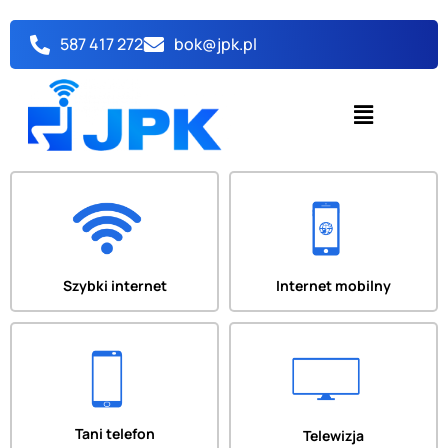
Przejdź
do
587 417 272
bok@jpk.pl
treści
Menu
Szybki internet
Internet mobilny
Tani telefon
Telewizja