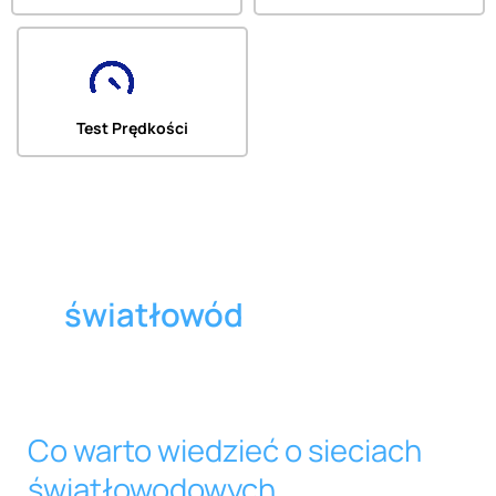
Test Prędkości
światłowód
Co warto wiedzieć o sieciach
Co
warto
światłowodowych