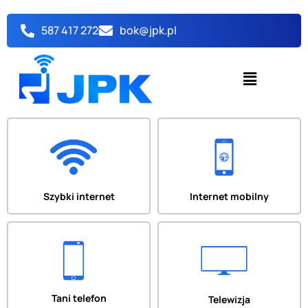
Przejdź
do
587 417 272
bok@jpk.pl
treści
Menu
Szybki internet
Internet mobilny
Tani telefon
Telewizja