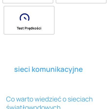
Test Prędkości
sieci komunikacyjne
Co warto wiedzieć o sieciach
Co
warto
światłowodowych