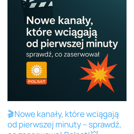
kanały,
które
wciągają
od
pierwszej
minuty
–
sprawdź,
co
zaserwował
Polsat!
💥
🎬Nowe kanały, które wciągają
od pierwszej minuty – sprawdź,