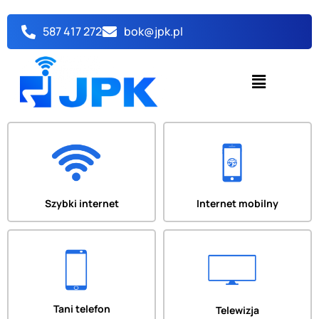
Przejdź
do
587 417 272
bok@jpk.pl
treści
Menu
Szybki internet
Internet mobilny
Tani telefon
Telewizja