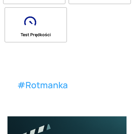
Test Prędkości
#Rotmanka
🎬
Nowe