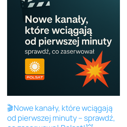
kanały,
które
wciągają
od
pierwszej
minuty
–
sprawdź,
co
zaserwował
Polsat!
💥
🎬Nowe kanały, które wciągają
od pierwszej minuty – sprawdź,