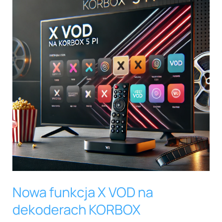
X
VOD
na
dekoderach
KORBOX
Nowa funkcja X VOD na
dekoderach KORBOX