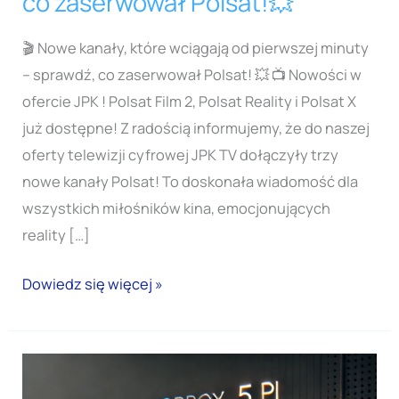
co zaserwował Polsat!💥
🎬 Nowe kanały, które wciągają od pierwszej minuty
– sprawdź, co zaserwował Polsat! 💥 📺 Nowości w
ofercie JPK ! Polsat Film 2, Polsat Reality i Polsat X
już dostępne! Z radością informujemy, że do naszej
oferty telewizji cyfrowej JPK TV dołączyły trzy
nowe kanały Polsat! To doskonała wiadomość dla
wszystkich miłośników kina, emocjonujących
reality […]
Dowiedz się więcej »
Nowa
funkcja