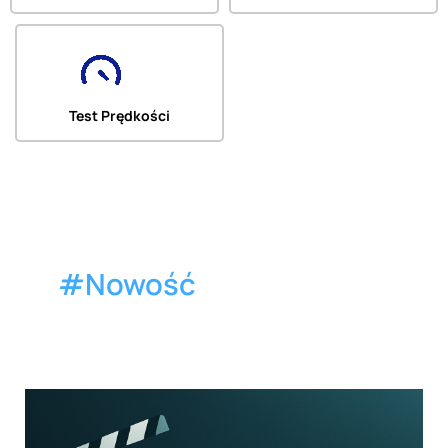
Test Prędkości
#Nowość
🎬
Nowe