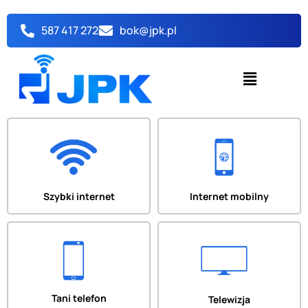
Przejdź
do
587 417 272
bok@jpk.pl
treści
Menu
Szybki internet
Internet mobilny
Tani telefon
Telewizja