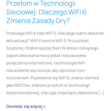
Przełom w Technologii
Przełom
w
Sieciowej: Dlaczego WiFi 6
Technologii
Zmienia Zasady Gry?
Sieciowej:
Dlaczego
Przewaga WiFi 6 nad WiFi 5: Dlaczego warto dokonać
WiFi
aktualizacji? WiFi 6 kontra WiFi 5: Przyszłość
6
Szybszej i Stabilniejszej Sieci W dobie rosnącego
Zmienia
zapotrzebowania na szybkie i niezawodne
Zasady
połączenia internetowe, technologia WiFi
Gry?
nieustannie się rozwija, aby sprostać tym
wyzwaniom. Pojawienie się WiFi 6, znane również
jako 802.11ax, stanowi przełom w technologii
bezprzewodowej, oferując znaczące ulepszenia […]
Dowiedz się więcej »