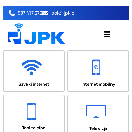
Przejdź
do
587 417 272
bok@jpk.pl
treści
Menu
Szybki internet
Internet mobilny
Tani telefon
Telewizja