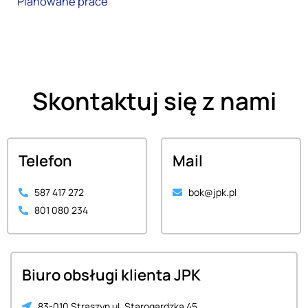
Planowane prace
Skontaktuj się z nami
Telefon
Mail
587 417 272
bok@jpk.pl
801 080 234
Biuro obsługi klienta JPK
83-010 Straszyn ul. Starogardzka 45