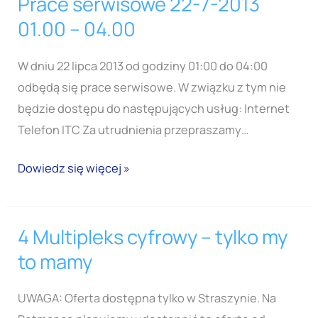
Prace serwisowe 22-7-2013
Prace
serwisowe
01.00 – 04.00
22-
7-
W dniu 22 lipca 2013 od godziny 01:00 do 04:00
2013
odbędą się prace serwisowe. W związku z tym nie
01.00
będzie dostępu do następujących usług: Internet
–
Telefon ITC Za utrudnienia przepraszamy…
04.00
Dowiedz się więcej »
4 Multipleks cyfrowy – tylko my
4
Multipleks
to mamy
cyfrowy
–
UWAGA: Oferta dostępna tylko w Straszynie. Na