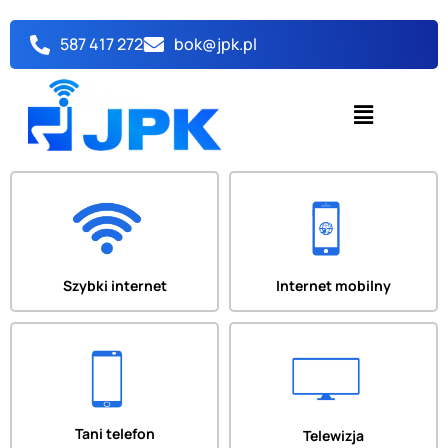
Przejdź
do
587 417 272
bok@jpk.pl
treści
Menu
Szybki internet
Internet mobilny
Tani telefon
Telewizja