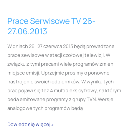
Prace Serwisowe TV 26-
Prace
Serwisowe
27.06.2013
TV
26-
W dniach 26 i 27 czerwca 2013 będą prowadzone
27.06.2013
prace sewisowe w stacji czołowej telewizji. W
związku z tymi pracami wiele programów zmieni
miejsce emisji. Uprzejmie prosimy o ponowne
nastrojenie swoich odbiorników. W wyniku tych
prac pojawi się też 4 multipleks cyfrowy, na którym
będą emitowane programy z grupy TVN. Wersje
analogowe tych programów będą
Dowiedz się więcej »