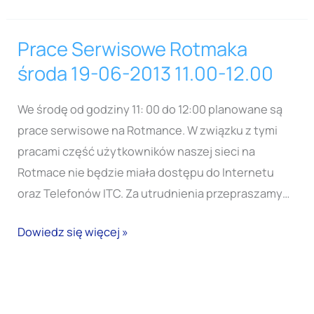
Prace Serwisowe Rotmaka
Prace
Serwisowe
środa 19-06-2013 11.00-12.00
Rotmaka
środa
We środę od godziny 11: 00 do 12:00 planowane są
19-
prace serwisowe na Rotmance. W związku z tymi
06-
pracami część użytkowników naszej sieci na
2013
Rotmace nie będzie miała dostępu do Internetu
11.00-
oraz Telefonów ITC. Za utrudnienia przepraszamy…
12.00
Dowiedz się więcej »