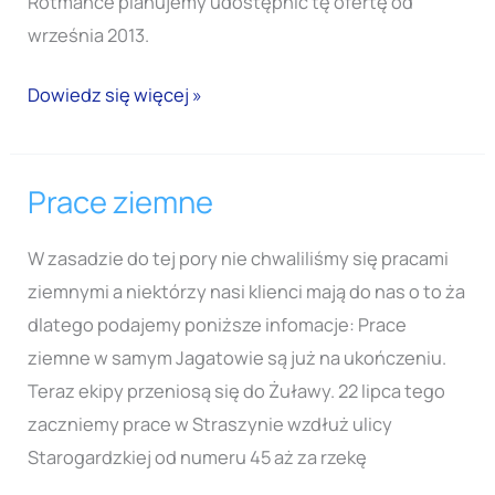
tylko
Rotmance planujemy udostępnić tę ofertę od
my
września 2013.
to
Dowiedz się więcej »
mamy
Prace ziemne
Prace
ziemne
W zasadzie do tej pory nie chwaliliśmy się pracami
ziemnymi a niektórzy nasi klienci mają do nas o to ża
dlatego podajemy poniższe infomacje: Prace
ziemne w samym Jagatowie są już na ukończeniu.
Teraz ekipy przeniosą się do Żuławy. 22 lipca tego
zaczniemy prace w Straszynie wzdłuż ulicy
Starogardzkiej od numeru 45 aż za rzekę