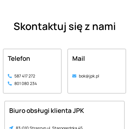
Skontaktuj się z nami
Telefon
Mail
587 417 272
bok@jpk.pl
801 080 234
Biuro obsługi klienta JPK
83-010 Straszyn ul. Starogardzka 45