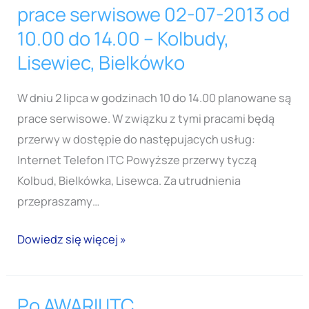
prace serwisowe 02-07-2013 od
prace
serwisowe
10.00 do 14.00 – Kolbudy,
02-
Lisewiec, Bielkówko
07-
2013
W dniu 2 lipca w godzinach 10 do 14.00 planowane są
od
prace serwisowe. W związku z tymi pracami będą
10.00
przerwy w dostępie do następujacych usług:
do
Internet Telefon ITC Powyższe przerwy tyczą
14.00
Kolbud, Bielkówka, Lisewca. Za utrudnienia
–
przepraszamy…
Kolbudy,
Dowiedz się więcej »
Lisewiec,
Bielkówko
Po AWARII ITC
Po