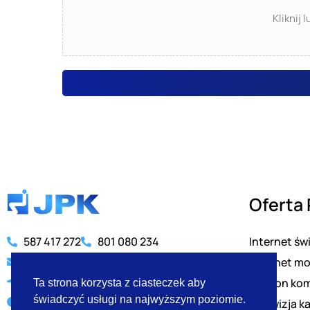
Kliknij 
Oferta
Internet ś
587 417 272
801 080 234
bok@jpk.pl
Internet mo
ul. Starogardzka 45, Straszyn
Telefon ko
Ta strona korzysta z ciasteczek aby
świadczyć usługi na najwyższym poziomie.
PN-PT 8:00-18:00
Telewizja k