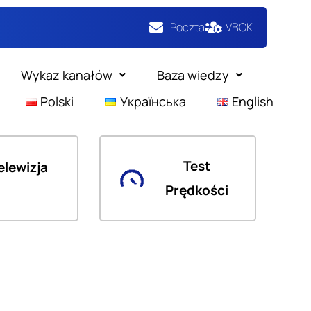
Poczta
VBOK
Wykaz kanałów
Baza wiedzy
Polski
Українська
English
Test
elewizja
Prędkości