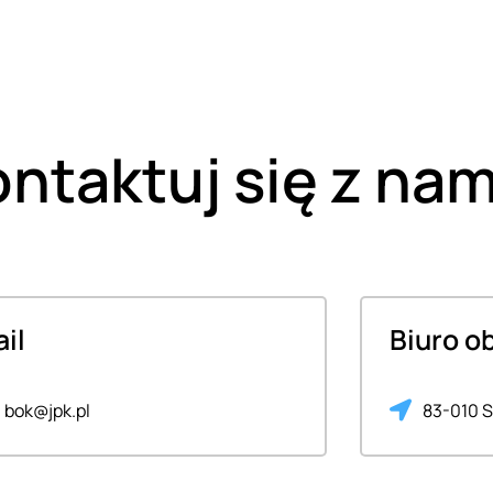
ntaktuj się z nam
il
Biuro o
bok@jpk.pl
83-010 S