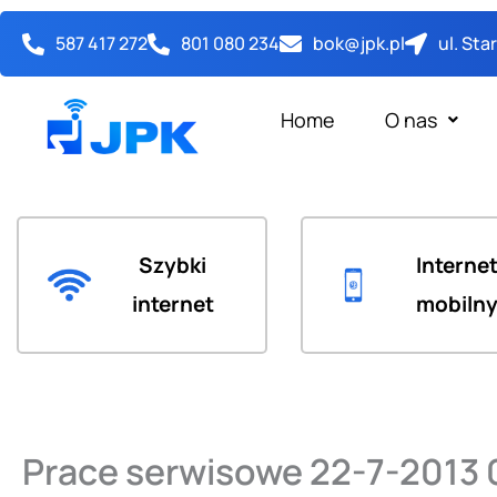
Przejdź
587 417 272
801 080 234
bok@jpk.pl
ul. St
do
treści
Home
O nas
Szybki
Interne
internet
mobiln
Prace serwisowe 22-7-2013 