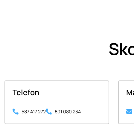
Sko
Telefon
Ma
587 417 272
801 080 234