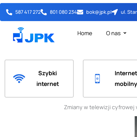
Przejdź
587 417 272
801 080 234
bok@jpk.pl
ul. St
do
treści
Home
O nas
Szybki
Interne
internet
mobiln
Zmiany w telewizji cyfrowe