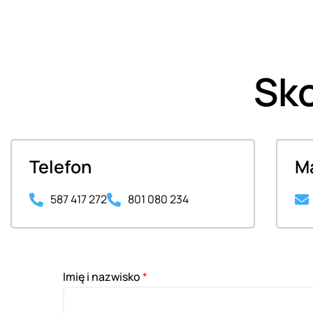
Sko
Telefon
Ma
587 417 272
801 080 234
Imię i nazwisko
*