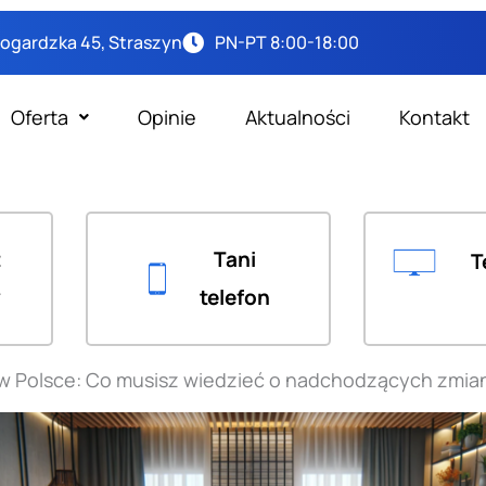
arogardzka 45, Straszyn
PN-PT 8:00-18:00
Oferta
Opinie
Aktualności
Kontakt
t
Tani
T
y
telefon
j w Polsce: Co musisz wiedzieć o nadchodzących zmi