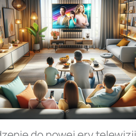
enie do nowej ery telewizji