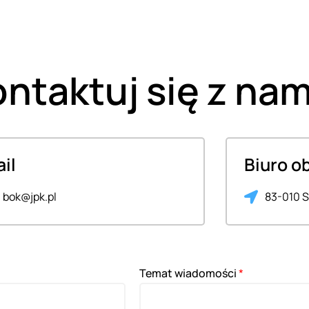
ntaktuj się z nam
il
Biuro o
bok@jpk.pl
83-010 S
Temat wiadomości
*