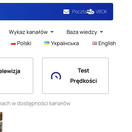
Poczta
VBOK
Wykaz kanałów
Baza wiedzy
Polski
Українська
English
Test
elewizja
Prędkości
anach w dostępności kanałów