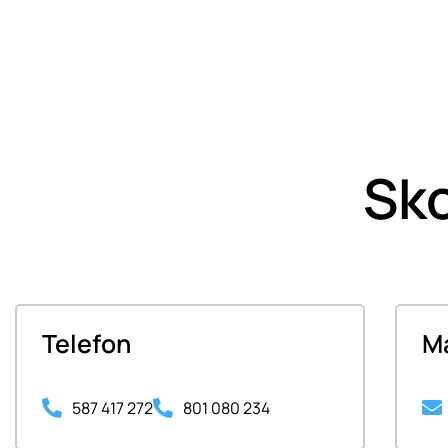
Sko
Telefon
Ma
587 417 272
801 080 234