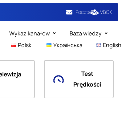
Poczta
VBOK
Wykaz kanałów
Baza wiedzy
Polski
Українська
English
Test
elewizja
Prędkości