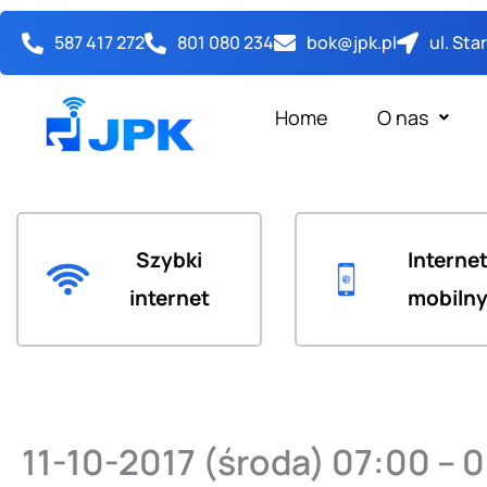
Przejdź
587 417 272
801 080 234
bok@jpk.pl
ul. St
do
treści
Home
O nas
Szybki
Interne
internet
mobiln
11-10-2017 (środa) 07:00 – 