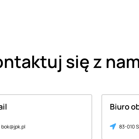
ntaktuj się z nam
il
Biuro o
bok@jpk.pl
83-010 S