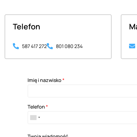
Telefon
Ma
587 417 272
801 080 234
Imię i nazwisko
*
Telefon
*
Twoja wiadomość