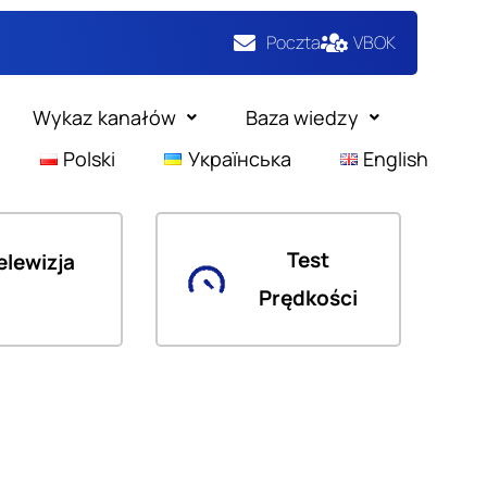
Poczta
VBOK
Wykaz kanałów
Baza wiedzy
Polski
Українська
English
Test
elewizja
Prędkości