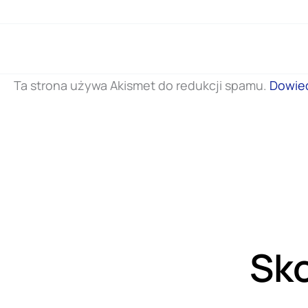
Ta strona używa Akismet do redukcji spamu.
Dowied
Sko