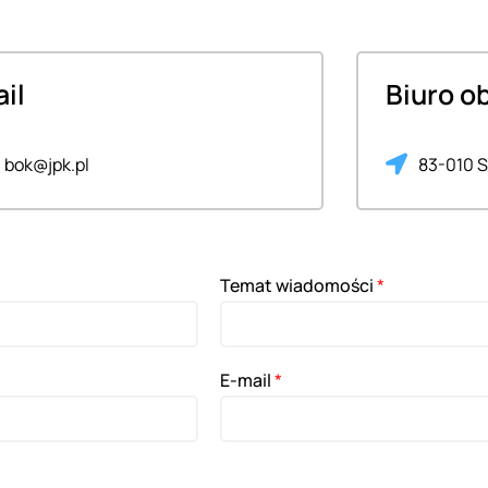
il
Biuro o
bok@jpk.pl
83-010 S
Temat wiadomości
*
E-mail
*