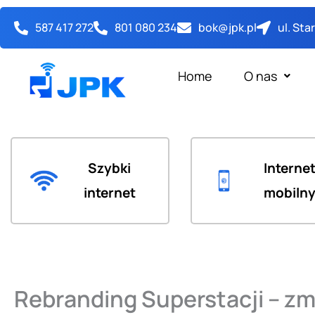
Przejdź
587 417 272
801 080 234
bok@jpk.pl
ul. St
do
treści
Home
O nas
Szybki
Interne
internet
mobiln
Rebranding Superstacji – z