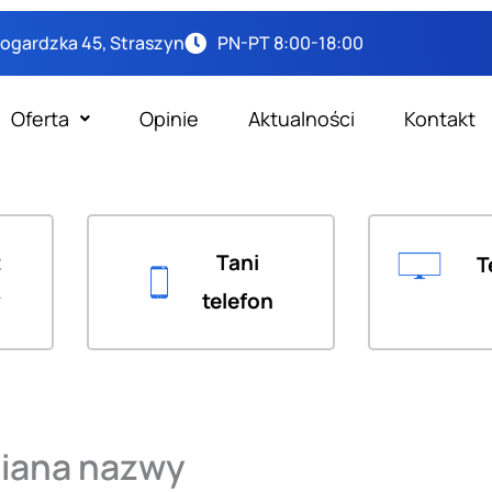
arogardzka 45, Straszyn
PN-PT 8:00-18:00
Oferta
Opinie
Aktualności
Kontakt
t
Tani
T
y
telefon
miana nazwy