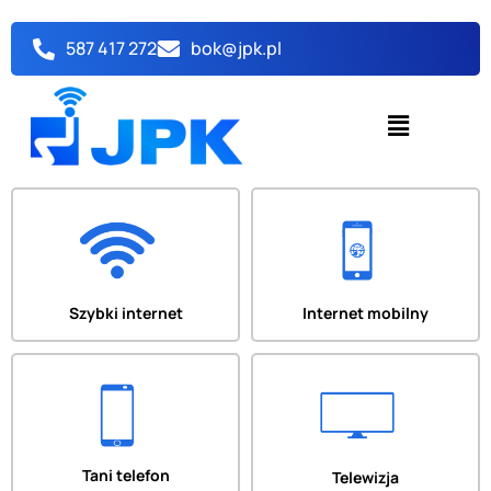
Przejdź
do
587 417 272
bok@jpk.pl
treści
Menu
Szybki internet
Internet mobilny
Tani telefon
Telewizja