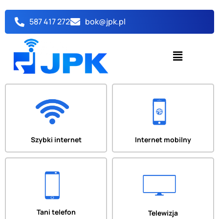
Przejdź
do
587 417 272
bok@jpk.pl
treści
Menu
Szybki internet
Internet mobilny
Tani telefon
Telewizja