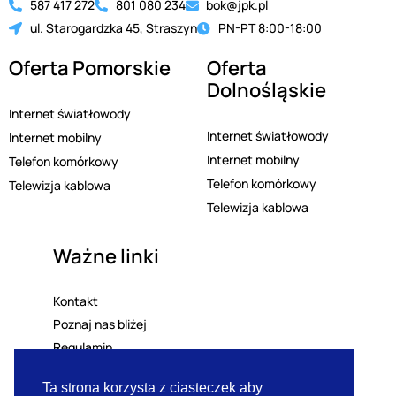
587 417 272
801 080 234
bok@jpk.pl
ul. Starogardzka 45, Straszyn
PN-PT 8:00-18:00
Oferta Pomorskie
Oferta
Dolnośląskie
Internet światłowody
Internet światłowody
Internet mobilny
Internet mobilny
Telefon komórkowy
Telefon komórkowy
Telewizja kablowa
Telewizja kablowa
Ważne linki
Kontakt
Poznaj nas bliżej
Regulamin
Polityka prywatności
Ta strona korzysta z ciasteczek aby
Lista mailingowa