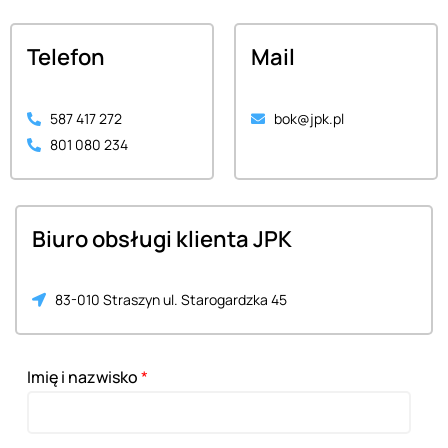
Telefon
Mail
587 417 272
bok@jpk.pl
801 080 234
Biuro obsługi klienta JPK
83-010 Straszyn ul. Starogardzka 45
Imię i nazwisko
*