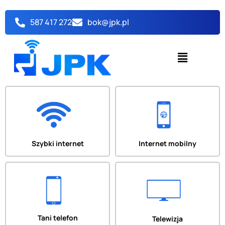
Przejdź
do
587 417 272
bok@jpk.pl
treści
Menu
Szybki internet
Internet mobilny
Tani telefon
Telewizja