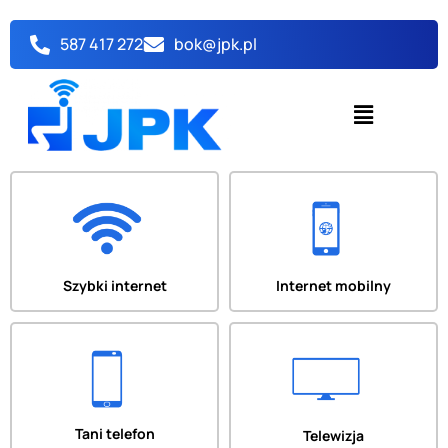
Przejdź
do
587 417 272
bok@jpk.pl
treści
Menu
Szybki internet
Internet mobilny
Tani telefon
Telewizja