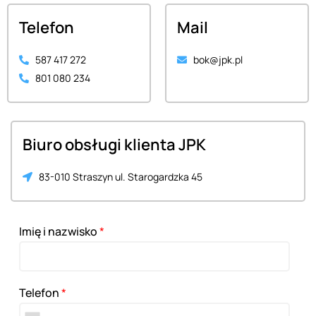
Telefon
Mail
587 417 272
bok@jpk.pl
801 080 234
Biuro obsługi klienta JPK
83-010 Straszyn ul. Starogardzka 45
Imię i nazwisko
*
Telefon
*