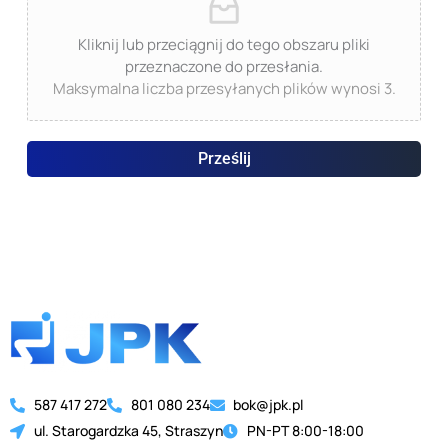
Kliknij lub przeciągnij do tego obszaru pliki
przeznaczone do przesłania.
Maksymalna liczba przesyłanych plików wynosi 3.
Prześlij
587 417 272
801 080 234
bok@jpk.pl
ul. Starogardzka 45, Straszyn
PN-PT 8:00-18:00