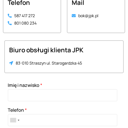
Telefon
Mail
587 417 272
bok@jpk.pl
801 080 234
Biuro obsługi klienta JPK
83-010 Straszyn ul. Starogardzka 45
Imię i nazwisko
*
Telefon
*