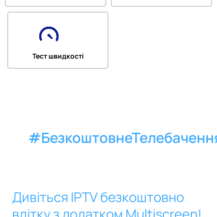
Тест швидкості
#БезкоштовнеТелебаченн
Дивіться IPTV безкоштовно
Дивіться
IPTV
влітку з додатком Multiscreen!