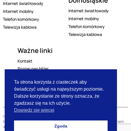
Dolnośląskie
Internet światłowody
Internet światłowody
Internet mobilny
Internet mobilny
Telefon komórkowy
Telefon komórkowy
Telewizja kablowa
Telewizja kablowa
Ważne linki
Kontakt
Poznaj nas bliżej
Regulamin
Ta strona korzysta z ciasteczek aby
Polityka prywatności
świadczyć usługi na najwyższym poziomie.
Lista mailingowa
Dalsze korzystanie ze strony oznacza, że
zgadzasz się na ich użycie.
Dowiedz się więcej
Niniejsza strona internetowa nie stanowi oferty w rozumieniu przepisów
Kodeksu Cywilnego oraz innych właściwych przepisów, lecz jest zaproszeniem
Zgoda
do zawarcia umowy w rozumieniu art. 71 kodeksu Cywilnego. Zawarte w