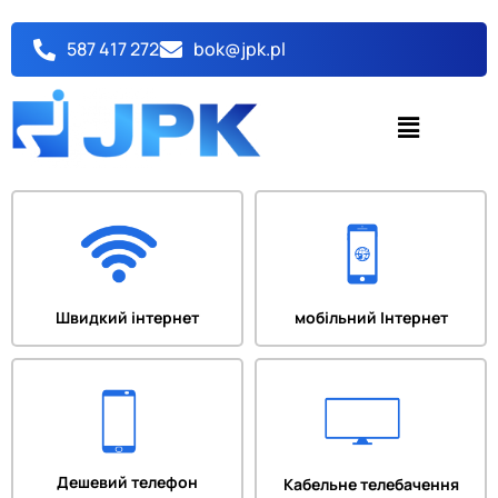
Перейти
до
587 417 272
bok@jpk.pl
вмісту
Menu
Швидкий інтернет
мобільний Інтернет
Дешевий телефон
Кабельне телебачення