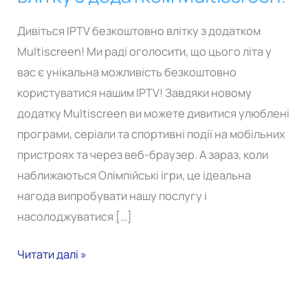
безкоштовно
влітку
Дивіться IPTV безкоштовно влітку з додатком
з
Multiscreen! Ми раді оголосити, що цього літа у
додатком
вас є унікальна можливість безкоштовно
Multiscreen!
користуватися нашим IPTV! Завдяки новому
додатку Multiscreen ви можете дивитися улюблені
програми, серіали та спортивні події на мобільних
пристроях та через веб-браузер. А зараз, коли
наближаються Олімпійські ігри, це ідеальна
нагода випробувати нашу послугу і
насолоджуватися […]
Читати далі »